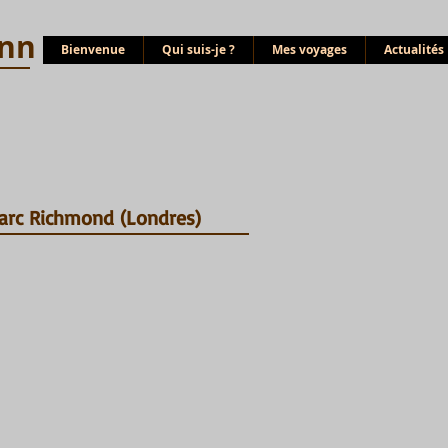
nn
Bienvenue
Qui suis-je ?
Mes voyages
Actualités
Parc Richmond (Londres)